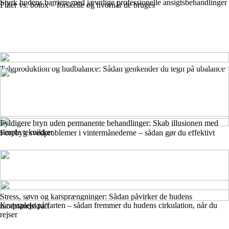
Styrk hudens barriere med jævnlige professionelle ansigtsbehandlinger
Filler vs. botox – forskelle og hvornår de bruges
Talgproduktion og hudbalance: Sådan genkender du tegn på ubalance
Fyldigere bryn uden permanente behandlinger: Skab illusionen med
simple teknikker
Forebyg svedproblemer i vintermånederne – sådan gør du effektivt
Stress, søvn og karsprængninger: Sådan påvirker de hudens
Kropspleje på farten – sådan fremmer du hudens cirkulation, når du
modstandskraft
rejser